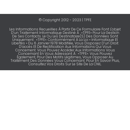
© Copyright 2012 - 2023 | TPFE
Les Informations Recueillies À Partir De Ce Formulaire Font L'objet
D'un Traitement Informatique Destiné À : «TPFE» Pour La Gestion
De Ses Contacts. Le Ou Les Destinataire(s) Des Données Sont
Uniquement : «TPFE». Conformément À La Loi « Informatique Et
Libertés » Du 6 Janvier 1978 Modifiée, Vous Disposez D’un Droit
D’accès Et De Rectification Aux Informations Qui Vous
Concernent. Vous Pouvez Accèder Aux Informations Vous
Concernant En Vous Adressant À : «TPFE». Vous Pouvez
Également, Pour Des Motifs Légitimes, Vous Opposer Au
Traitement Des Données Vous Concernant. Pour En Savoir Plus,
Consultez Vos Droits Sur Le Site De La CNIL.